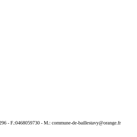
59296 - F.:0468059730 - M.: commune-de-baillestavy@orange.fr