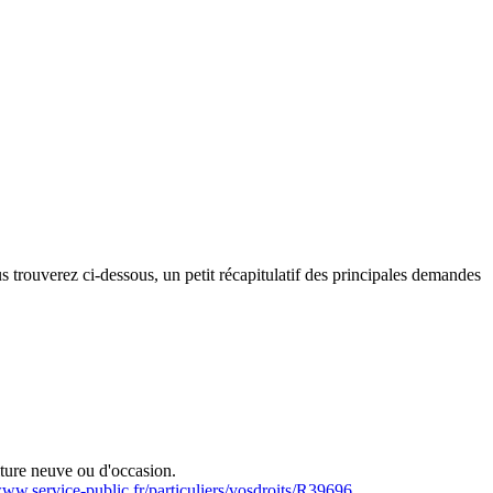
us trouverez ci-dessous, un petit récapitulatif des principales demandes
oiture neuve ou d'occasion.
www.service-public.fr/particuliers/vosdroits/R39696