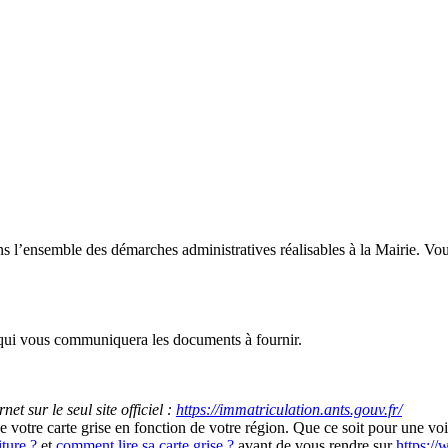
dans l’ensemble des démarches administratives réalisables à la Mairie. Vo
a qui vous communiquera les documents à fournir.
et sur le seul site officiel :
https://immatriculation.ants.gouv.fr/
de votre carte grise en fonction de votre région. Que ce soit pour une v
ture ?
et
comment lire sa carte grise ?
avant de vous rendre sur
https://