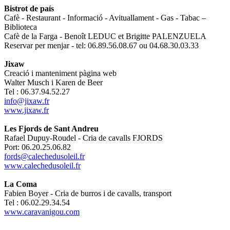
Bistrot de país
Cafè - Restaurant - Informació - Avituallament - Gas - Tabac –
Biblioteca
Cafè de la Farga - Benoît LEDUC et Brigitte PALENZUELA
Reservar per menjar - tel: 06.89.56.08.67 ou 04.68.30.03.33
Jixaw
Creació i manteniment pàgina web
Walter Musch i Karen de Beer
Tel : 06.37.94.52.27
info@jixaw.fr
www.jixaw.fr
Les Fjords de Sant Andreu
Rafael Dupuy-Roudel - Cria de cavalls FJORDS
Port: 06.20.25.06.82
fords@calechedusoleil.fr
www.calechedusoleil.fr
La Coma
Fabien Boyer - Cria de burros i de cavalls, transport
Tel : 06.02.29.34.54
www.caravanigou.com