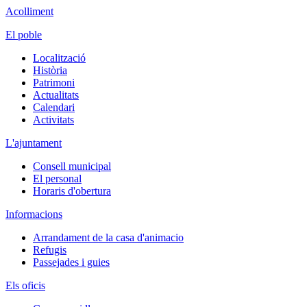
Acolliment
El poble
Localització
Història
Patrimoni
Actualitats
Calendari
Activitats
L'ajuntament
Consell municipal
El personal
Horaris d'obertura
Informacions
Arrandament de la casa d'animacio
Refugis
Passejades i guies
Els oficis