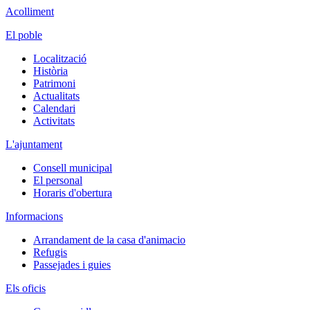
Acolliment
El poble
Localització
Història
Patrimoni
Actualitats
Calendari
Activitats
L'ajuntament
Consell municipal
El personal
Horaris d'obertura
Informacions
Arrandament de la casa d'animacio
Refugis
Passejades i guies
Els oficis