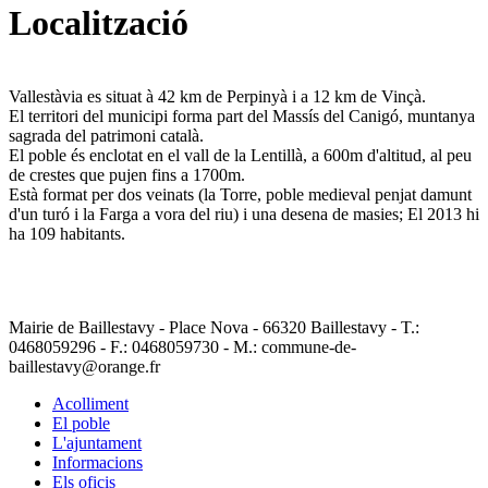
Localització
Vallestàvia es situat à 42 km de Perpinyà i a 12 km de Vinçà.
El territori del municipi forma part del Massís del Canigó, muntanya
sagrada del patrimoni català.
El poble és enclotat en el vall de la Lentillà, a 600m d'altitud, al peu
de crestes que pujen fins a 1700m.
Està format per dos veinats (la Torre, poble medieval penjat damunt
d'un turó i la Farga a vora del riu) i una desena de masies; El 2013 hi
ha 109 habitants.
Mairie de Baillestavy - Place Nova - 66320 Baillestavy - T.:
0468059296 - F.: 0468059730 - M.: commune-de-
baillestavy@orange.fr
Acolliment
El poble
L'ajuntament
Informacions
Els oficis